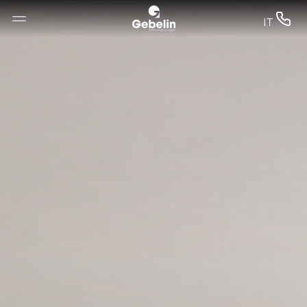
--


IT