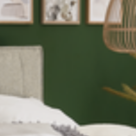
--
--