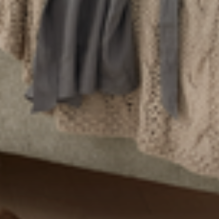
--
--