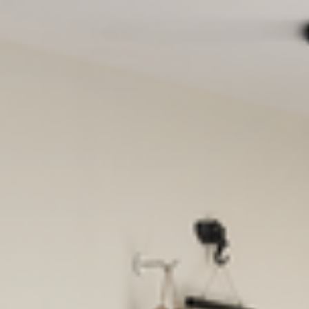
--
--