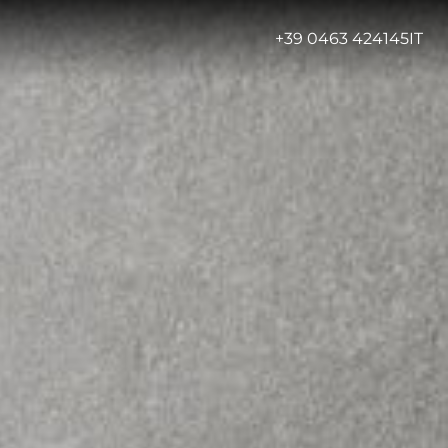
-
+39 0463 424145
IT