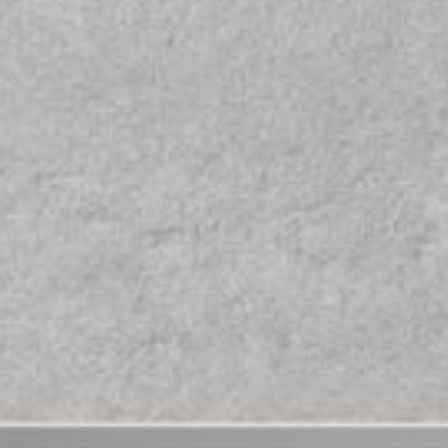
--
--