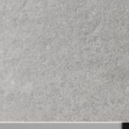
---
---