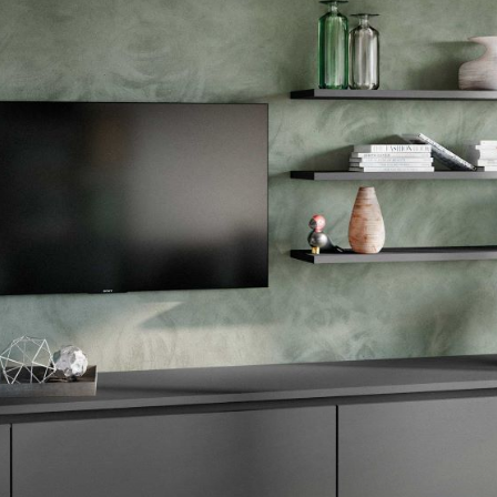
--
--