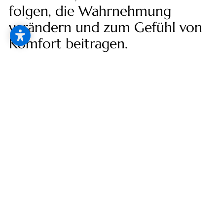
--
folgen, die Wahrnehmung
verändern und zum Gefühl von
Komfort beitragen.
--
Valmori wählt ständig die besten Bezüge aus und
legt dabei Wert auf Qualität, Affinität zum
aktuellen Stil, praktische Anwendbarkeit und
Vielseitigkeit der Kombinationen.
Kontakt