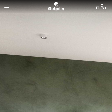
--


IT