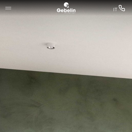
--


IT