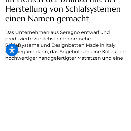
--
Herstellung von Schlafsystemen
einen Namen gemacht,
Das Unternehmen aus Seregno entwarf und
--
produzierte zunächst ergonomische
Schlafsysteme und Designbetten Made in Italy
und begann dann, das Angebot um eine Kollektion
hochwertiger handgefertigter Matratzen und eine
Kollektion von Zubehör zu erweitern. Das Hauptziel
von Ergogreen besteht heute wie damals darin, die
Bedürfnisse der "wissenden" Verbraucher, die
immer bewusster und besser informiert sind, was
die Ergonomie und die Qualität eines Produkts
angeht, vollständig zu befriedigen und ihnen ein
integriertes, einzigartiges und personalisiertes
Schlafsystem anzubieten.