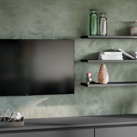
--
--