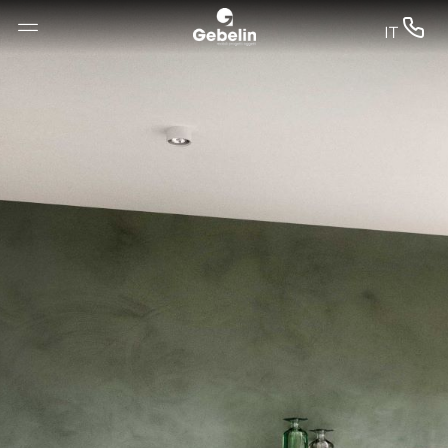
--


IT