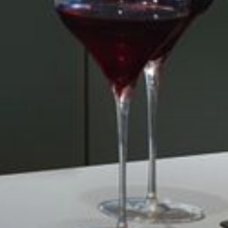
--
--