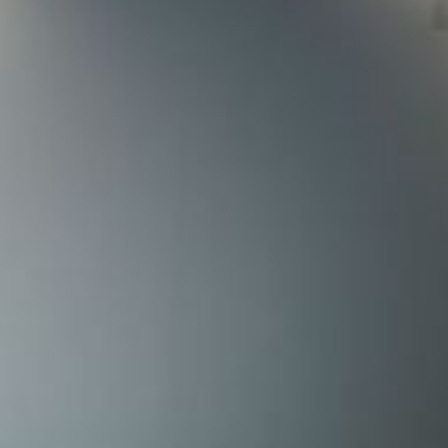
--
--