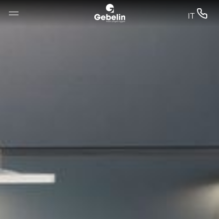
--


IT