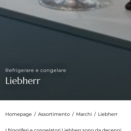
--
Refrigerare e congelare
Liebherr
Homepage
/
Assortimento
/
Marchi
/
Liebherr
I frigoriferi e congelatori Liebherr sono da decenni