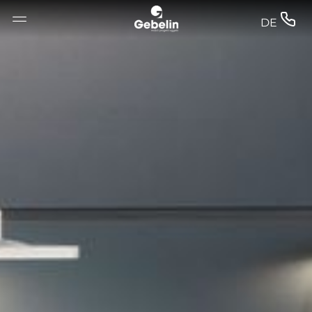
--


DE