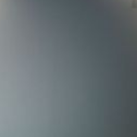
--
--