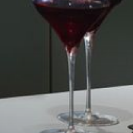
--
--