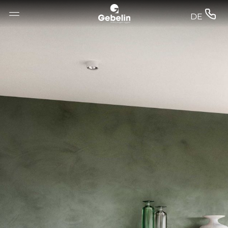
--


DE