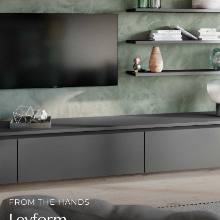
--
--
FROM THE HANDS
Leyform