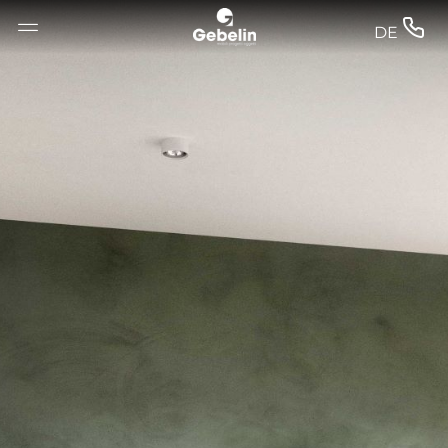
--


DE