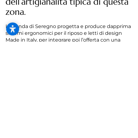
--
dell’artigianalità tipica di questa
zona.
L’azienda di Seregno progetta e produce dapprima
sistemi ergonomici per il riposo e letti di design
--
Made in Italy, per integrare poi l’offerta con una
collezione di materassi artigianali di grande pregio e
una linea di complementi e biancheria. Oggi
Ergogreen soddisfa le aspettative di una clientela
esigente e consapevole grazie ad un sistema di
riposo integrato, unico e personalizzato.
contatto