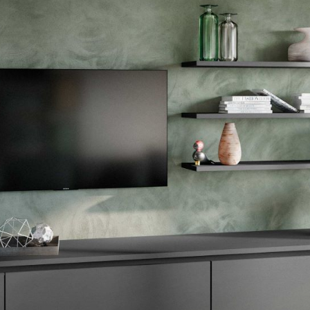
--
--