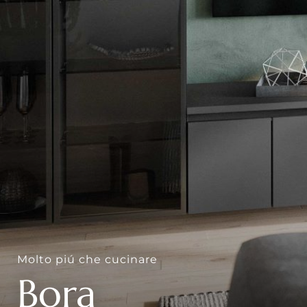
--
Molto piú che cucinare
Bora