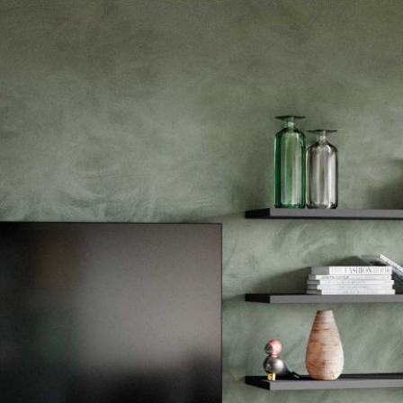
---
---