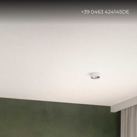
-
+39 0463 424145
DE