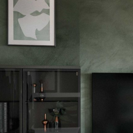
--
--