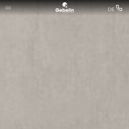
--


DE