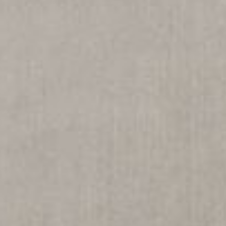
--
--