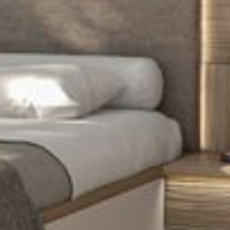
--
--