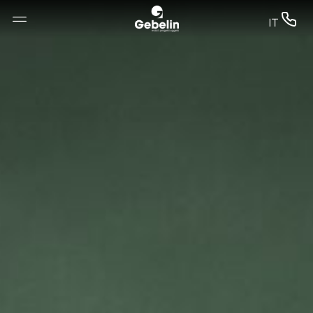
--


IT