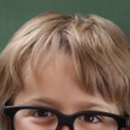
--
--