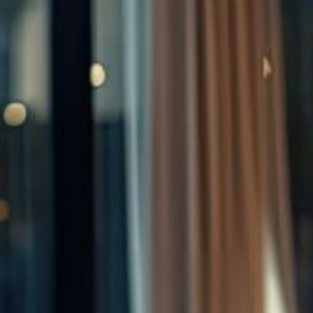
--
--