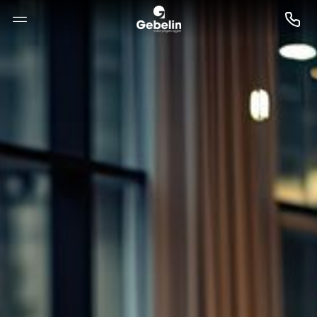
--

