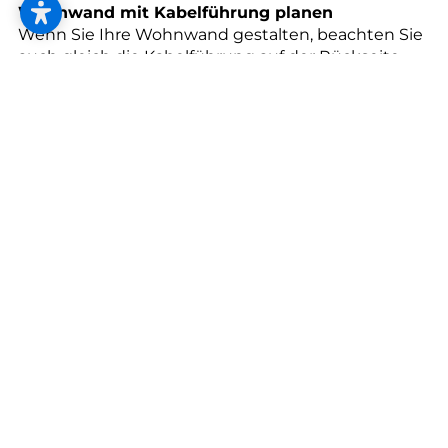
--
Wohnwand mit Kabelführung planen
Wenn Sie Ihre Wohnwand gestalten, beachten Sie
auch gleich die Kabelführung auf der Rückseite.
HIFI-Techniker*innen und Tischler*innen sollten
dafür Hand in Hand zusammenarbeiten.
Festplatten und Fernbedienungen
Verwenden Sie für alle Geräte eine einzige,
multifunktionelle Fernbedienung und nutzen Sie
eine Multimedia-Festplatte, um mit Ihrem TV die
Fotos vom Urlaub zu zeigen, Filme zu schauen und
Ihr Wunschprogramm abzuspielen.
Machen Sie es sich bequem
Zum Beispiel in geeigneten Polstermöbeln wie
Relax-Stühlen. Wenn Sie nach dem besten Platz
suchen, ist folgendes gut zu wissen:
Hochauflösende HD-Schirme benötigen nur mehr
die zweifache Diagonale als Abstand zu den
Betrachter*innen.