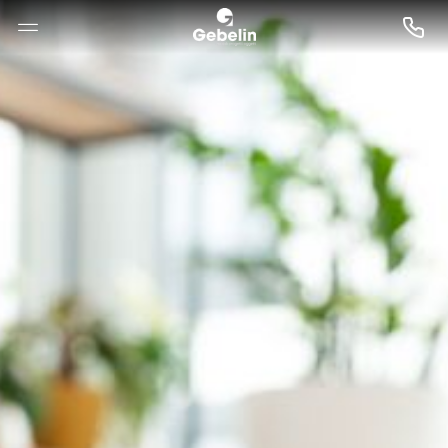
--

