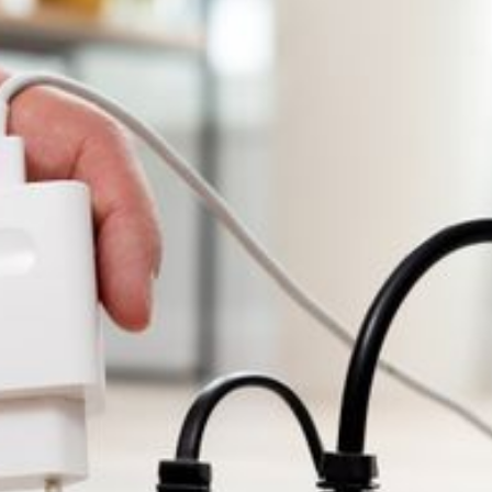
--
--