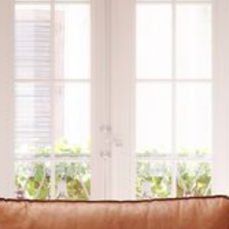
--
--