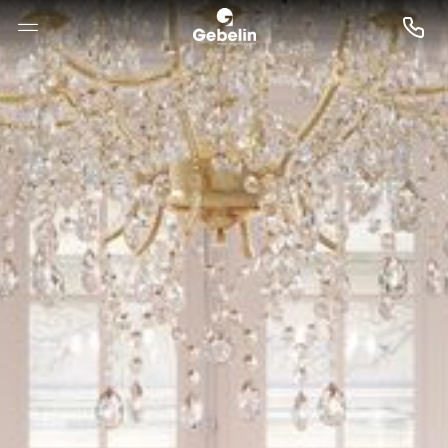
--

