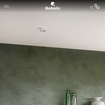
--


IT