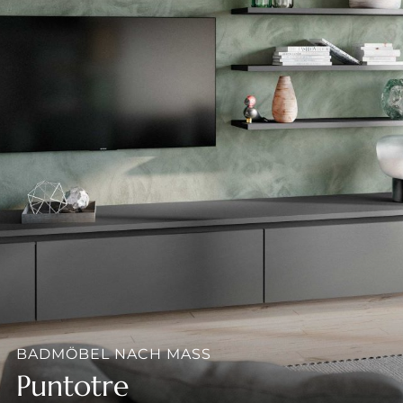
--
--
BADMÖBEL NACH MASS
Puntotre