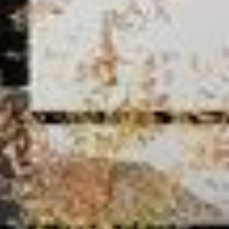
--
--