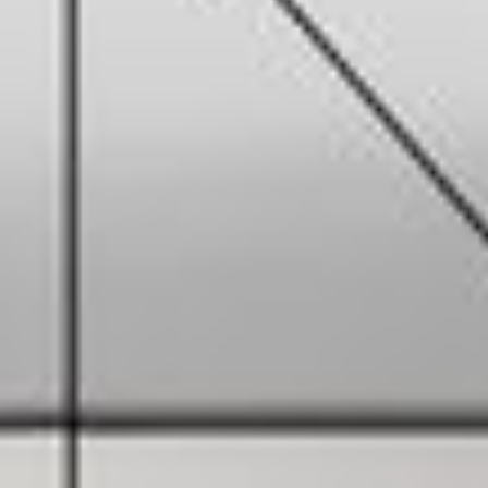
--
--