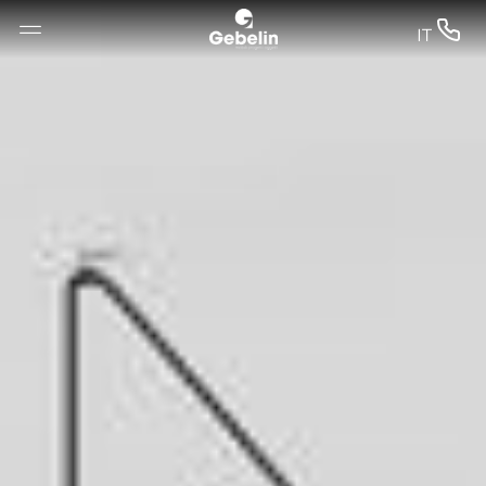
--


IT