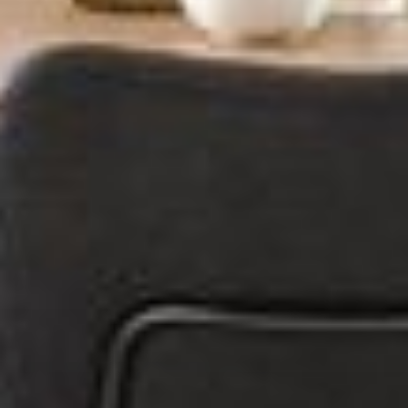
--
--