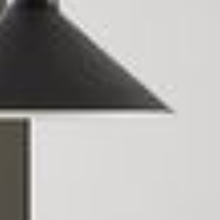
--
--