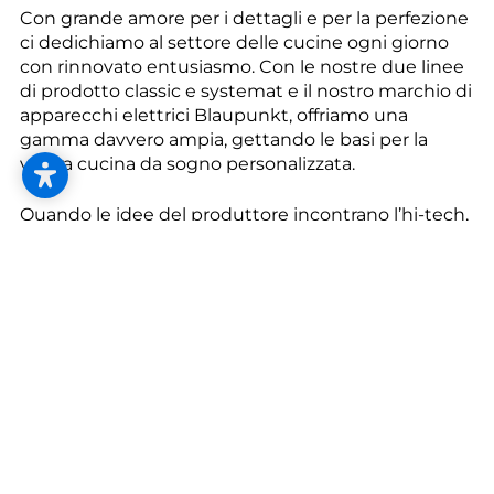
--
Con grande amore per i dettagli e per la perfezione
ci dedichiamo al settore delle cucine ogni giorno
con rinnovato entusiasmo. Con le nostre due linee
di prodotto classic e systemat e il nostro marchio di
apparecchi elettrici Blaupunkt, offriamo una
gamma davvero ampia, gettando le basi per la
--
vostra cucina da sogno personalizzata.
Quando le idee del produttore incontrano l’hi-tech,
l’estetica incontra l’efficienza, l’aderenza ai valori
incontra la collaborazione, allora nascono cucine
piene di bellezza e di vita.