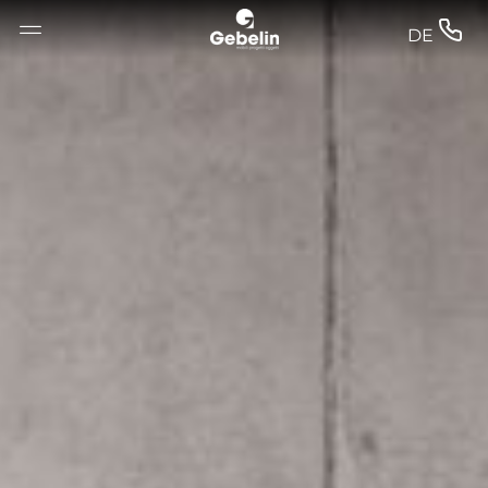
--


DE