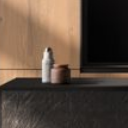
--
--