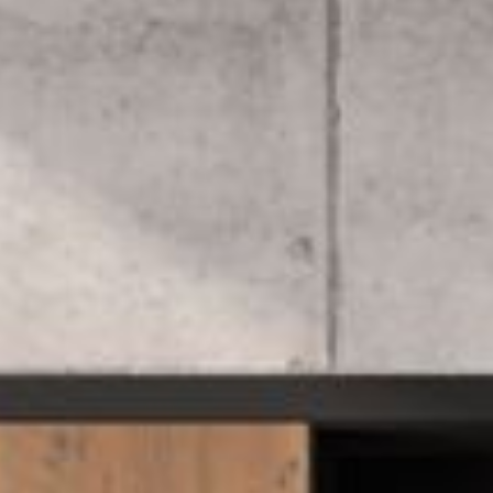
--
--